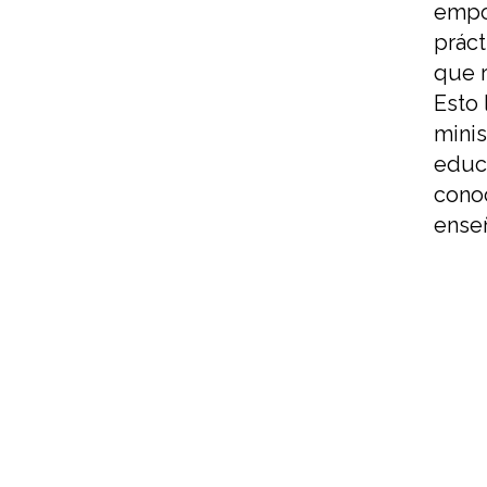
empo
práct
que 
Esto 
minis
educ
cono
enseñ