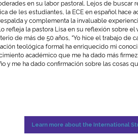
derad
e
s
en su labor pastoral
.
Lejos de buscar r
ica de les estudiantes, l
a ECE en
español
hace ac
respalda y complementa
la invaluable experienc
lo refleja la pastora Lisa en su refl
ex
ión
sobre el 
terio de más de 50 años,
“Yo hice el trabajo de
ación teológica formal
ha enriquecido mi conoci
cimiento académico
que me ha dado más firmeza
o y me ha dado confirmación sobre las cosas q
Learn more about the International S