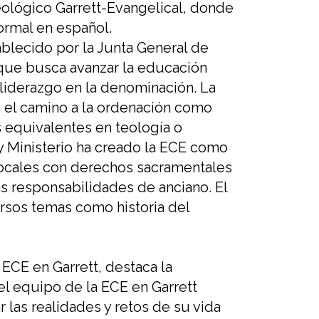
eológico Garrett-
Evangelical
, donde
ormal e
n e
spañol
.
ablecido por la Junta General de
que
busca
avanzar la educación
 liderazgo
en la
denominació
n.
La
 el camino a la ordenación
como
 equivalentes en teología o
 Ministerio ha creado la ECE como
ocales
con derechos sacramentales
as responsabilidades de
anciano
.
El
ersos temas
como
historia del
 ECE en Garrett
,
destaca
la
el equipo de la ECE en Garrett
r
las realidades
y retos
de su vida