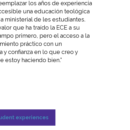
eemplazar los años de experiencia
cesible una educación teológica
ia
ministerial
de les estudiantes
.
valor
que ha traído la ECE a su
 campo primero
,
pero el acceso a la
miento práctico con un
 y confianza
en lo que creo y
ue estoy haciendo bien
.
”
tudent experiences