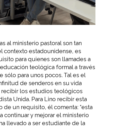
s al ministerio pastoral son tan
el contexto
estadounidense
,
es
uisito para quienes son
llamades
a
 educación teológica formal
a través
e sólo para unos pocos. Tal
es
el
nfinitud de senderos
en su vida
recibir los estudios teológicos
dista
Unida
.
Para Lino
recibir esta
o de un requisito
, él comenta: “esta
 continuar y mejorar el ministerio
 ha llevado a ser estudiante de la