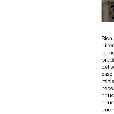
Bien
dive
común
predi
del 
caso
minis
nece
educa
educ
que 