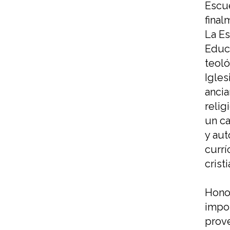
Escu
final
L
a E
Educa
teoló
Igles
anci
relig
un ca
y aut
curr
crist
Honor
impo
prove