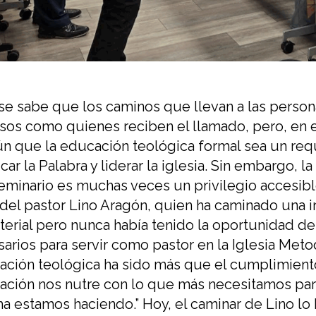
 se sabe que los camino
s
que llevan a las persona
rsos como quienes reciben el llamado
,
pero
, en 
 que la educación teológica formal sea un req
car la Palabra y liderar la iglesia
.
Sin embargo, la
seminario
es muchas veces un privilegio
accesibl
 de
l pastor
Lino Aragón
, quien ha caminado una i
terial
pero nunca había tenido la oportunidad de 
sarios para
servir como pastor en la Iglesia Meto
ción teológica ha sido más que el cumplimient
ación nos nutre con lo que más necesita
mos para
ha estamos haciendo.
”
Hoy
, el caminar de Lino lo