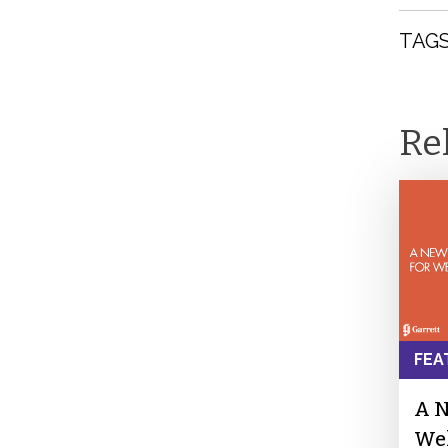
TAGS
Re
FEA
A N
We