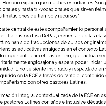
a.
Honorio explica que
muches estudiantes “
son 
cionales
y
hasta
tri-vocacionales
que sirven fiel
s limitaciones de tiempo y recursos.”
parte central de este acompañamiento personal
ñol
.
La pastora Lisa
DePaz
, comenta
que las clas
tt no han sido traducciones de cursos originalm
iencias educativas arraigadas
en el contexto Lat
do importante para el pastor Lino, qu
e
actualment
ritariamente anglosajona
y espera poder iniciar 
nidad.
Lino se siente inspirado y respaldado en
quirido
en la ECE
a través de tanto el contenido
ompañerismo
con otres pastores
Latines
.
rmación integral contextualizada de la ECE
en
es
e pastores
Latines
con años e inclusive décadas