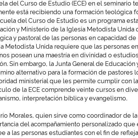
ela del Curso de Estudio
(ECE)
en el seminario t
mente está recibiendo
una formación teológica f
scuela del Curso de Estudio
es un programa
est
ción y Ministerio
de la
Iglesia Metodista Unida
gica y pastoral de las personas en capacidad de
ia Metodista Unida requiere que las personas en
anos
posean una maestría en divinidad o
estudios
ión
.
S
in embargo, la
Junta General de Educación y
mino alternativo
para la formación de
pastores l
oridad ministerial
que les permite cumplir con l
ículo de la ECE comprende veinte
cursos
en div
ianismo, interpretación bíblica
y evangelismo.
io Morales, quien sirve como coordinador de la
rtancia del acompañamiento
personalizado que
e a las personas estudiantes
con el fin de refleja