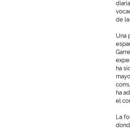
diari
voca
de la
Una 
espa
Garre
exper
ha si
mayo
comu
ha
ad
el c
La fo
dond